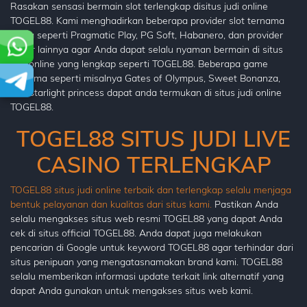
Rasakan sensasi bermain slot terlengkap disitus judi online
TOGEL88. Kami menghadirkan beberapa provider slot ternama
dunia seperti Pragmatic Play, PG Soft, Habanero, dan provider
besar lainnya agar Anda dapat selalu nyaman bermain di situs
slot online yang lengkap seperti TOGEL88. Beberapa game
ternama seperti misalnya Gates of Olympus, Sweet Bonanza,
dan starlight princess dapat anda termukan di situs judi online
TOGEL88.
TOGEL88 SITUS JUDI LIVE
CASINO TERLENGKAP
TOGEL88 situs judi online terbaik dan terlengkap selalu menjaga
bentuk pelayanan dan kualitas dari situs kami.
Pastikan Anda
selalu mengakses situs web resmi TOGEL88 yang dapat Anda
cek di situs official TOGEL88. Anda dapat juga melakukan
pencarian di Google untuk keyword TOGEL88 agar terhindar dari
situs penipuan yang mengatasnamakan brand kami. TOGEL88
selalu memberikan informasi update terkait link alternatif yang
dapat Anda gunakan untuk mengakses situs web kami.