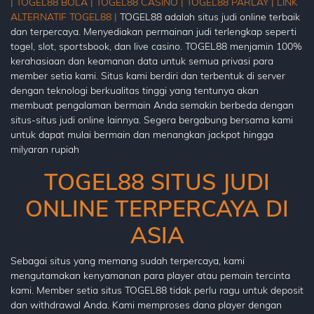
|
TOGEL88 BOLA |
TOGEL88 CASINO |
TOGEL88 PARLAY |
LINK
ALTERNATIF TOGEL88 |
TOGEL88 adalah situs judi online terbaik
2021 ©
dan terpercaya. Menyediakan permainan judi terlengkap seperti
TOGEL88-
togel, slot, sportsbook, dan live casino. TOGEL88 menjamin 100%
ASIA All
kerahasiaan dan keamanan data untuk semua privasi para
right
member setia kami. Situs kami berdiri dan terbentuk di server
reserved
dengan teknologi berkualitas tinggi yang tentunya akan
membuat pengalaman bermain Anda semakin berbeda dengan
situs-situs judi online lainnya. Segera bergabung bersama kami
untuk dapat mulai bermain dan menangkan jackpot hingga
milyaran rupiah
TOGEL88 SITUS JUDI
ONLINE TERPERCAYA DI
ASIA
Sebagai situs yang memang sudah terpercaya, kami
mengutamakan kenyamanan para player atau pemain tercinta
kami. Member setia situs TOGEL88 tidak perlu ragu untuk deposit
dan withdrawal Anda. Kami memproses dana player dengan