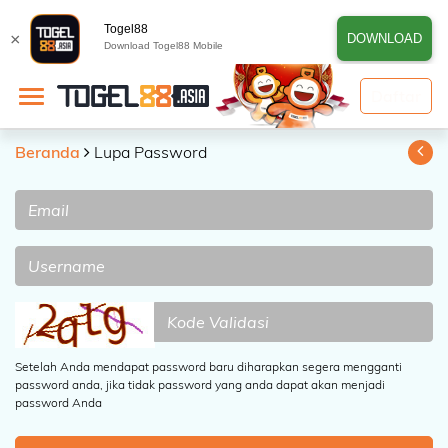
Togel88
×
DOWNLOAD
Download Togel88 Mobile
BERANDA
Daftar
NEWS :
AH Dengan FITUR Terbaru, Deposit Via : - VIRTUAL ACCOUNT - E-WA
DAFTAR
Beranda
Lupa Password
TOGEL
LIVE
CASINO
SLOT
GAMES
ESPORTS
Setelah Anda mendapat password baru diharapkan segera mengganti
password anda, jika tidak password yang anda dapat akan menjadi
DEPOSIT
password Anda
HISTORY