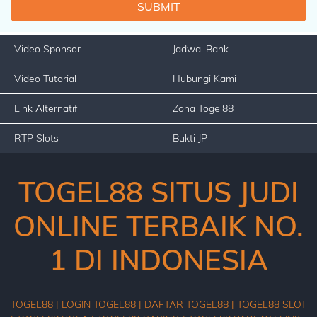
SUBMIT
REFERRAL
Video Sponsor
Jadwal Bank
PROMOSI
Video Tutorial
Hubungi Kami
HUBUNGI
KAMI
Link Alternatif
Zona Togel88
DOWNLOAD
RTP Slots
Bukti JP
DAFTAR
TOGEL88 SITUS JUDI
MASUK
ONLINE TERBAIK NO.
Lupa
Password?
1 DI INDONESIA
Butuh
LIVE
Bantuan?
CHAT
TOGEL88 |
LOGIN TOGEL88 |
DAFTAR TOGEL88 |
TOGEL88 SLOT