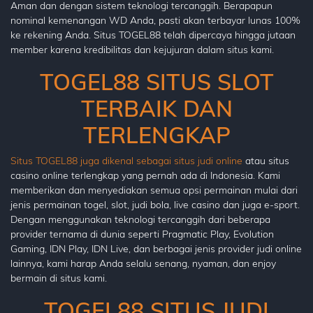
Aman dan dengan sistem teknologi tercanggih. Berapapun
nominal kemenangan WD Anda, pasti akan terbayar lunas 100%
ke rekening Anda. Situs TOGEL88 telah dipercaya hingga jutaan
member karena kredibilitas dan kejujuran dalam situs kami.
TOGEL88 SITUS SLOT
TERBAIK DAN
TERLENGKAP
Situs TOGEL88 juga dikenal sebagai situs judi online
atau situs
casino online terlengkap yang pernah ada di Indonesia. Kami
memberikan dan menyediakan semua opsi permainan mulai dari
jenis permainan togel, slot, judi bola, live casino dan juga e-sport.
Dengan menggunakan teknologi tercanggih dari beberapa
provider ternama di dunia seperti Pragmatic Play, Evolution
Gaming, IDN Play, IDN Live, dan berbagai jenis provider judi online
lainnya, kami harap Anda selalu senang, nyaman, dan enjoy
bermain di situs kami.
TOGEL88 SITUS JUDI