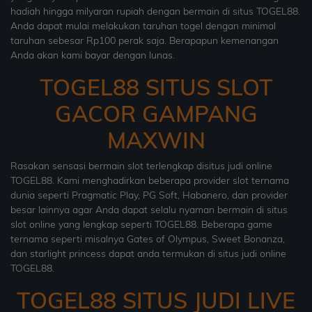
hadiah hingga milyaran rupiah dengan bermain di situs TOGEL88.
Anda dapat mulai melakukan taruhan togel dengan minimal
taruhan sebesar Rp100 perak saja. Berapapun kemenangan
Anda akan kami bayar dengan lunas.
TOGEL88 SITUS SLOT
GACOR GAMPANG
MAXWIN
Rasakan sensasi bermain slot terlengkap disitus judi online
TOGEL88. Kami menghadirkan beberapa provider slot ternama
dunia seperti Pragmatic Play, PG Soft, Habanero, dan provider
besar lainnya agar Anda dapat selalu nyaman bermain di situs
slot online yang lengkap seperti TOGEL88. Beberapa game
ternama seperti misalnya Gates of Olympus, Sweet Bonanza,
dan starlight princess dapat anda termukan di situs judi online
TOGEL88.
TOGEL88 SITUS JUDI LIVE